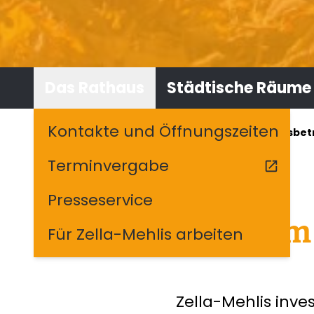
Das Rathaus
Städtische Räume
Kontakte und Öffnungszeiten
Bürgerservice
|
Familie und Soziales
|
Kindertagesbet
home
Terminvergabe
open_in_new
Presseservice
Rundum g
Für Zella-Mehlis arbeiten
Zella-Mehlis inve