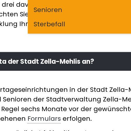
 drei davon in kommunaler Trägerschaft 
Senioren
hten Sie dabei unterstützen, den ersten
klung Ihres Kindes, so einfach wie mögli
Sterbefall
ita der Stadt Zella-Mehlis an?
rtageseinrichtungen in der Stadt Zella-
d Senioren der Stadtverwaltung Zella-M
r Regel sechs Monate vor der gewünsch
esehenen
Formulars
erfolgen.