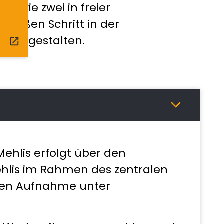
sowie zwei in freier
 großen Schritt in der
ch zu gestalten.
open_in_new
Mehlis erfolgt über den
ehlis im Rahmen des zentralen
ten Aufnahme unter