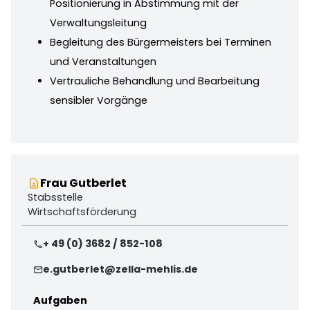
Positionierung in Abstimmung mit der
Verwaltungsleitung
Begleitung des Bürgermeisters bei Terminen
und Veranstaltungen
Vertrauliche Behandlung und Bearbeitung
sensibler Vorgänge
Frau Gutberlet
contact_page
Stabsstelle
Wirtschaftsförderung
+ 49 (0) 3682 / 852-108
phone
e.gutberlet@zella-mehlis.de
mail
Aufgaben