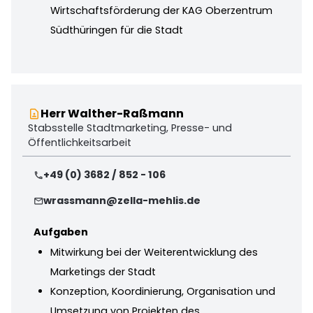
Wirtschaftsförderung der KAG Oberzentrum
Südthüringen für die Stadt
Herr Walther-Raßmann
contact_page
Stabsstelle Stadtmarketing, Presse- und
Öffentlichkeitsarbeit
+49 (0) 3682 / 852 - 106
phone
wrassmann@zella-mehlis.de
mail
Aufgaben
Mitwirkung bei der Weiterentwicklung des
Marketings der Stadt
Konzeption, Koordinierung, Organisation und
Umsetzung von Projekten des