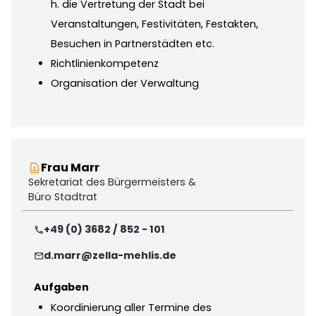
h. die Vertretung der Stadt bei
Veranstaltungen, Festivitäten, Festakten,
Besuchen in Partnerstädten etc.
Richtlinienkompetenz
Organisation der Verwaltung
Frau Marr
contact_page
Sekretariat des Bürgermeisters &
Büro Stadtrat
+49 (0) 3682 / 852 - 101
phone
d.marr@zella-mehlis.de
mail
Aufgaben
Koordinierung aller Termine des