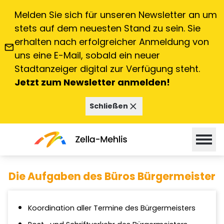
Melden Sie sich für unseren Newsletter an um
stets auf dem neuesten Stand zu sein. Sie
erhalten nach erfolgreicher Anmeldung von
email
Büro Bürgermeister und
uns eine E-Mail, sobald ein neuer
Stadtanzeiger digital zur Verfügung steht.
Stabsstellen
Jetzt zum Newsletter anmelden!
close
Schließen
Bürgerservice
menu
expand_more
…
|
Büro Bürgermeister
home
Die Aufgaben des Büros Bürgermeister
Koordination aller Termine des Bürgermeisters