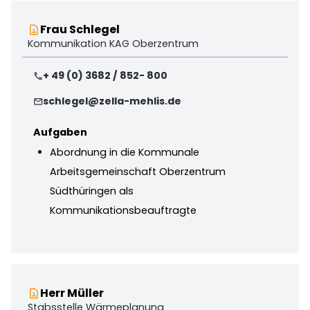
Frau Schlegel
contact_page
Kommunikation KAG Oberzentrum
+ 49 (0) 3682 / 852- 800
phone
schlegel@zella-mehlis.de
mail
Aufgaben
Abordnung in die Kommunale
Arbeitsgemeinschaft Oberzentrum
Südthüringen als
Kommunikationsbeauftragte
Herr Müller
contact_page
Stabsstelle Wärmeplanung