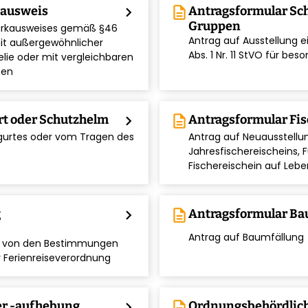
kausweis
chevron_right
description
Antragsformular Sc
Gruppen
parkausweises gemäß §46
Antrag auf Ausstellung
mit außergewöhnlicher
chevron_right
Abs. 1 Nr. 11 StVO für 
lie oder mit vergleichbaren
hen
rt oder Schutzhelm
chevron_right
description
Antragsformular Fis
sgurtes oder vom Tragen des
Antrag auf Neuausstellu
chevron_right
Jahresfischereischeins, 
Fischereischein auf Leben
g
chevron_right
description
Antragsformular Ba
chevron_right
Antrag auf Baumfällung
g von den Bestimmungen
r Ferienreiseverordnung
er -aufhebung
chevron_right
description
Ordnungsbehördlic