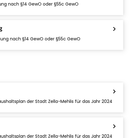
ng nach §14 GewO oder §55c GewO
g
chevron_right
ng nach §14 GewO oder §55c GewO
chevron_right
shaltsplan der Stadt Zella-Mehlis für das Jahr 2024
chevron_right
shaltsplan der Stadt Zella-Mehlis für das Jahr 2024