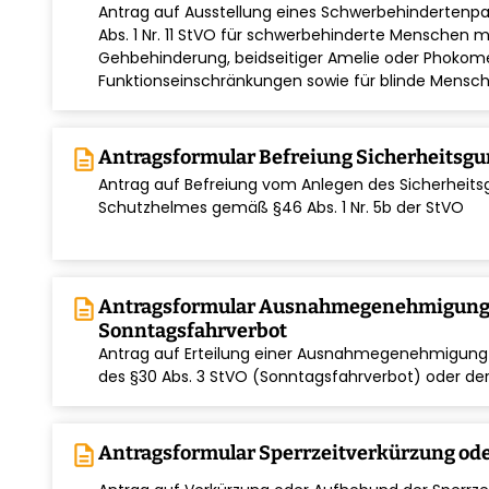
Antrag auf Ausstellung eines Schwerbehinderten
Abs. 1 Nr. 11 StVO für schwerbehinderte Menschen 
chevron_right
Gehbehinderung, beidseitiger Amelie oder Phokome
Funktionseinschränkungen sowie für blinde Mensc
description
Antragsformular Befreiung Sicherheitsgu
Antrag auf Befreiung vom Anlegen des Sicherheit
chevron_right
Schutzhelmes gemäß §46 Abs. 1 Nr. 5b der StVO
description
Antragsformular Ausnahmegenehmigun
Sonntagsfahrverbot
Antrag auf Erteilung einer Ausnahmegenehmigun
chevron_right
des §30 Abs. 3 StVO (Sonntagsfahrverbot) oder de
description
Antragsformular Sperrzeitverkürzung od
chevron_right