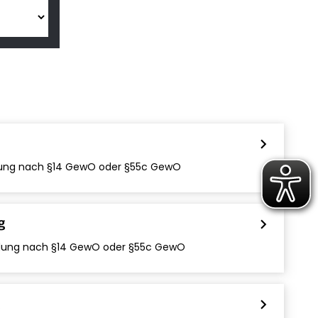
chevron_right
ng nach §14 GewO oder §55c GewO
g
chevron_right
ng nach §14 GewO oder §55c GewO
chevron_right