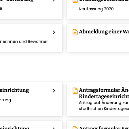
chevron_right
it
Neufassung 2020
chevron_right
description
Abmeldung einer W
ohnerinnen und Bewohner
einrichtung
chevron_right
description
Antragsformular Ä
Kindertageseinrich
chtung
Antrag auf Änderung zum
chevron_right
städtischen Kindertages
einrichtung
Antragsformular Er