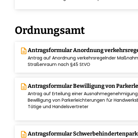
Ordnungsamt
description
Antragsformular Anordnung verkehrsre
Antrag auf Anordnung verkehrsregelnder Maßnahm
chevron_right
Straßenraum nach §45 StVO
description
Antragsformular Bewilligung von Parkerl
Antrag auf Erteilung einer Ausnahmegenehmigun
chevron_right
Bewilligung von Parkerleichterungen für Handwerksb
Tätige und Handelsvertreter
description
Antragsformular Schwerbehindertenpar