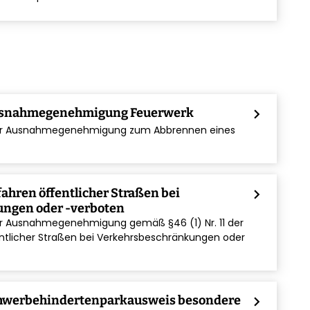
usnahmegenehmigung Feuerwerk
chevron_right
iner Ausnahmegenehmigung zum Abbrennen eines
ahren öffentlicher Straßen bei
chevron_right
ngen oder -verboten
ner Ausnahmegenehmigung gemäß §46 (1) Nr. 11 der
tlicher Straßen bei Verkehrsbeschränkungen oder
hwerbehindertenparkausweis besondere
chevron_right