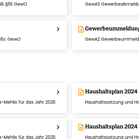
chevron_right
mäß §55 GewO
GewA3 Gewerbeabmeldu
chevron_right
description
Gewerbeummeldun
chevron_right
§55c GewO
GewA2 Gewerbeummeldu
chevron_right
description
Haushaltsplan 2024
chevron_right
-Mehlis für das Jahr 2025
Haushaltssatzung und Hau
chevron_right
description
Haushaltsplan 2024
chevron_right
-Mehlis für das Jahr 2025
Haushaltssatzung und Hau