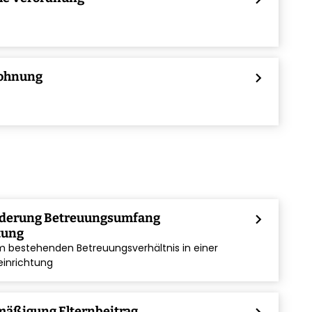
ohnung
chevron_right
nderung Betreuungsumfang
chevron_right
tung
 bestehenden Betreuungsverhältnis in einer
einrichtung
mäßigung Elternbeitrag