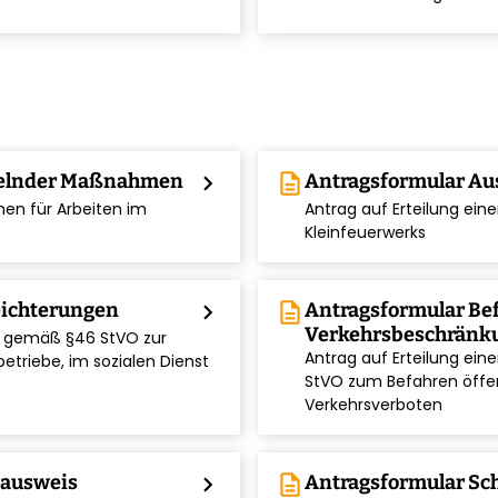
gelnder Maßnahmen
chevron_right
description
Antragsformular A
en für Arbeiten im
Antrag auf Erteilung e
chevron_right
Kleinfeuerwerks
eichterungen
chevron_right
description
Antragsformular Bef
Verkehrsbeschränku
g gemäß §46 StVO zur
Antrag auf Erteilung ei
etriebe, im sozialen Dienst
chevron_right
StVO zum Befahren öffen
Verkehrsverboten
kausweis
chevron_right
description
Antragsformular Sc