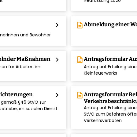
it
Neufassung 2020
chevron_right
description
Abmeldung einer W
ohnerinnen und Bewohner
gelnder Maßnahmen
chevron_right
description
Antragsformular A
en für Arbeiten im
Antrag auf Erteilung e
chevron_right
Kleinfeuerwerks
eichterungen
chevron_right
description
Antragsformular Bef
Verkehrsbeschränku
g gemäß §46 StVO zur
Antrag auf Erteilung ei
etriebe, im sozialen Dienst
chevron_right
StVO zum Befahren öffen
Verkehrsverboten