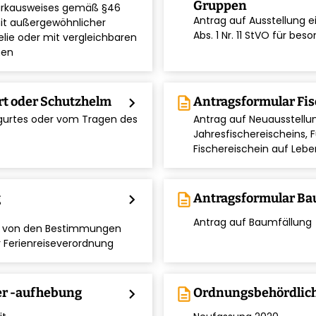
Gruppen
parkausweises gemäß §46
Antrag auf Ausstellung
mit außergewöhnlicher
chevron_right
Abs. 1 Nr. 11 StVO für 
lie oder mit vergleichbaren
hen
rt oder Schutzhelm
chevron_right
description
Antragsformular Fis
sgurtes oder vom Tragen des
Antrag auf Neuausstellu
chevron_right
Jahresfischereischeins, 
Fischereischein auf Leben
g
chevron_right
description
Antragsformular Ba
chevron_right
Antrag auf Baumfällung
g von den Bestimmungen
r Ferienreiseverordnung
er -aufhebung
chevron_right
description
Ordnungsbehördlic
chevron_right