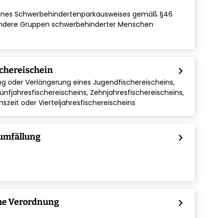
 eines Schwerbehindertenparkausweises gemäß §46
besondere Gruppen schwerbehinderter Menschen
chereischein
chevron_right
ng oder Verlängerung eines Jugendfischereischeins,
Fünfjahresfischereischeins, Zehnjahresfischereischeins,
szeit oder Vierteljahresfischereischeins
umfällung
chevron_right
he Verordnung
chevron_right