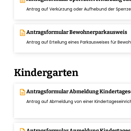
chevron_right
Antrag auf Verkürzung oder Aufhebund der Sperrze
description
Antragsformular Bewohnerparkausweis
chevron_right
Antrag auf Erteilung eines Parkausweises für Bew
Kindergarten
description
Antragsformular Abmeldung Kindertages
chevron_right
Antrag auf Abmeldung von einer Kindertageseinri
Antragsformular Anmeldung Kindertages