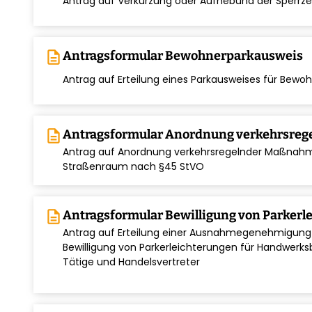
Antrag auf Verkürzung oder Aufhebund der Sperrze
description
Antragsformular Bewohnerparkausweis
chevron_right
Antrag auf Erteilung eines Parkausweises für Bew
description
Antragsformular Anordnung verkehrsre
Antrag auf Anordnung verkehrsregelnder Maßnahm
chevron_right
Straßenraum nach §45 StVO
description
Antragsformular Bewilligung von Parkerl
Antrag auf Erteilung einer Ausnahmegenehmigun
chevron_right
Bewilligung von Parkerleichterungen für Handwerksb
Tätige und Handelsvertreter