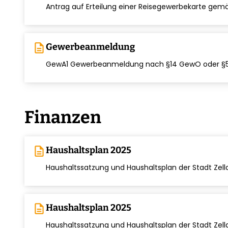
chevron_right
Antrag auf Erteilung einer Reisegewerbekarte ge
description
Gewerbeanmeldung
chevron_right
GewA1 Gewerbeanmeldung nach §14 GewO oder 
Finanzen
description
Haushaltsplan 2025
chevron_right
Haushaltssatzung und Haushaltsplan der Stadt Zella
description
Haushaltsplan 2025
chevron_right
Haushaltssatzung und Haushaltsplan der Stadt Zella