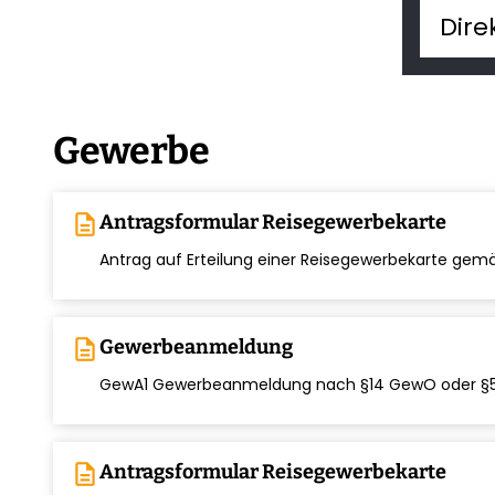
Gewerbe
description
Antragsformular Reisegewerbekarte
chevron_right
Antrag auf Erteilung einer Reisegewerbekarte ge
description
Gewerbeanmeldung
chevron_right
GewA1 Gewerbeanmeldung nach §14 GewO oder 
description
Antragsformular Reisegewerbekarte