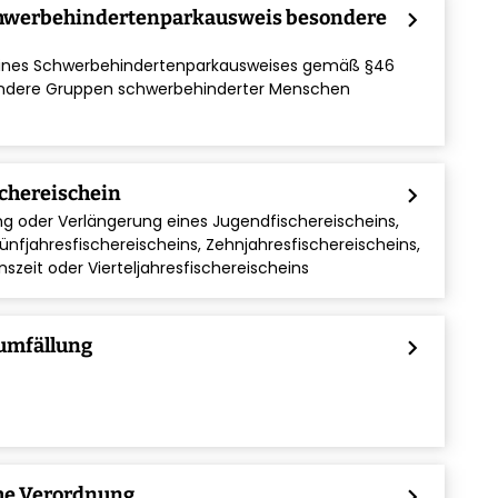
hwerbehindertenparkausweis besondere
chevron_right
 eines Schwerbehindertenparkausweises gemäß §46
besondere Gruppen schwerbehinderter Menschen
chereischein
chevron_right
ng oder Verlängerung eines Jugendfischereischeins,
Fünfjahresfischereischeins, Zehnjahresfischereischeins,
szeit oder Vierteljahresfischereischeins
umfällung
chevron_right
he Verordnung
chevron_right