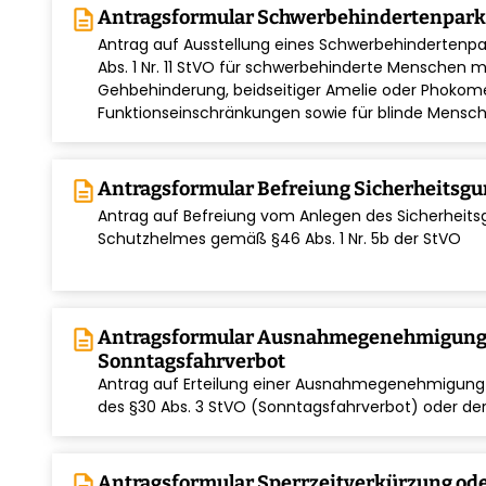
description
Antragsformular Schwerbehindertenpar
Antrag auf Ausstellung eines Schwerbehinderten
Abs. 1 Nr. 11 StVO für schwerbehinderte Menschen 
chevron_right
Gehbehinderung, beidseitiger Amelie oder Phokome
Funktionseinschränkungen sowie für blinde Mensc
description
Antragsformular Befreiung Sicherheitsgu
Antrag auf Befreiung vom Anlegen des Sicherheit
chevron_right
Schutzhelmes gemäß §46 Abs. 1 Nr. 5b der StVO
description
Antragsformular Ausnahmegenehmigun
Sonntagsfahrverbot
Antrag auf Erteilung einer Ausnahmegenehmigun
chevron_right
des §30 Abs. 3 StVO (Sonntagsfahrverbot) oder de
description
Antragsformular Sperrzeitverkürzung od