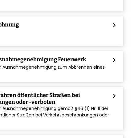
ohnung
chevron_right
usnahmegenehmigung Feuerwerk
chevron_right
iner Ausnahmegenehmigung zum Abbrennen eines
ahren öffentlicher Straßen bei
chevron_right
ngen oder -verboten
ner Ausnahmegenehmigung gemäß §46 (1) Nr. 11 der
tlicher Straßen bei Verkehrsbeschränkungen oder