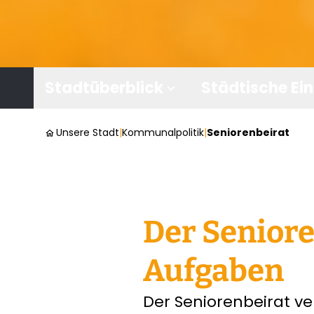
Stadtüberblick
Städtische Ei
expand_more
Unsere Stadt
|
Kommunalpolitik
|
Seniorenbeirat
home
Der Seniore
Aufgaben
Der Seniorenbeirat ve