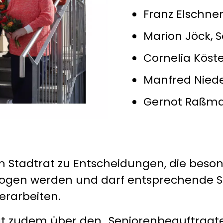
Franz Elschne
Marion Jöck, S
Cornelia Köster
Manfred Niede
Gernot Raßm
 Stadtrat zu Entscheidungen, die beson
gezogen werden und darf entsprechende
rarbeiten.
at zudem über den „Seniorenbeauftragte