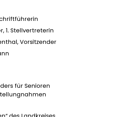
r
chriftführerin
, 1. Stellvertreterin
nthal, Vorsitzender
ann
ders für Senioren
 Stellungnahmen
n“ des Landkreises,