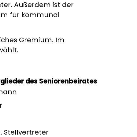
er. Außerdem ist der
erem für kommunal
liches Gremium. Im
wählt.
tglieder des Seniorenbeirates
kmann
r
. Stellvertreter