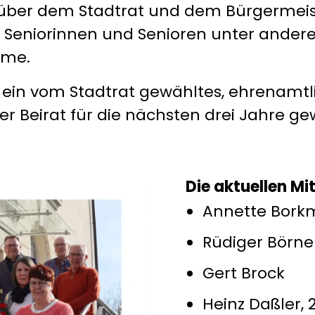
über dem Stadtrat und dem Bürgermeist
für Seniorinnen und Senioren unter and
eme.
st ein vom Stadtrat gewähltes, ehrenamt
r Beirat für die nächsten drei Jahre ge
Die aktuellen Mi
Annette Bor
Rüdiger Börne
Gert Brock
Heinz Daßler, 2