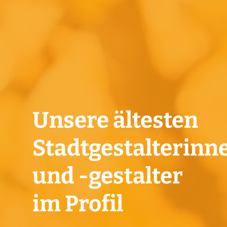
Unsere ältesten
Stadtgestalterinn
und -gestalter
im Profil