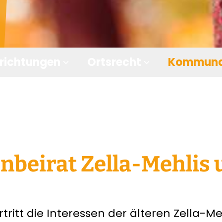
nrichtungen
Ortsrecht
Kommunal
expand_more
expand_more
nbeirat Zella-Mehlis 
rtritt die Interessen der älteren Zella-M