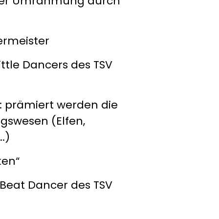
cher Umrahmung durch
ermeister
le Dancers des TSV
rämiert werden die
gswesen (Elfen,
.)
ken“
at Dancer des TSV