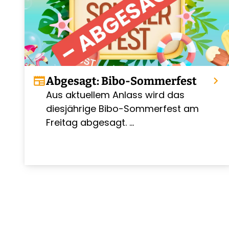
newspaper
Abgesagt: Bibo-Sommerfest
chevron_right
Aus aktuellem Anlass wird das
chevron_right
diesjährige Bibo-Sommerfest am
Freitag abgesagt. …