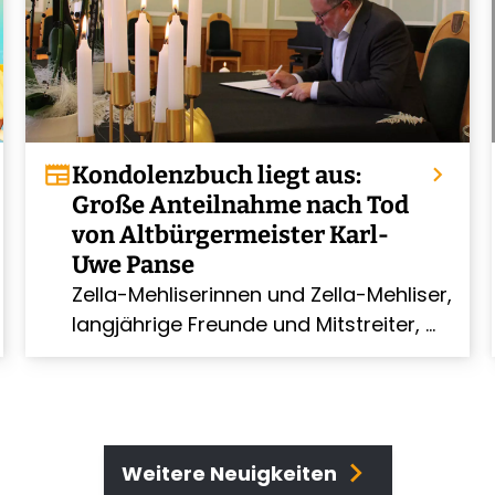
newspaper
Kondolenzbuch liegt aus:
chevron_right
Große Anteilnahme nach Tod
von Altbürgermeister Karl-
Uwe Panse
Zella-Mehliserinnen und Zella-Mehliser,
chevron_right
langjährige Freunde und Mitstreiter, …
chevron_right
Weitere Neuigkeiten