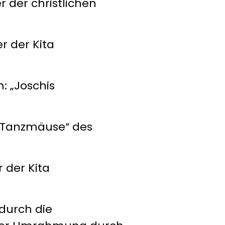
er christlichen
 der Kita
„Joschis
Tanzmäuse“ des
der Kita
rch die