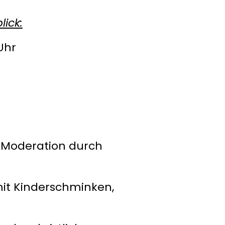
ick:
Uhr
oderation durch
t Kinderschminken,