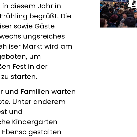
in diesem Jahr in
Frühling begrüßt. Die
iser sowie Gäste
abwechslungsreiches
liser Markt wird am
geboten, um
n Fest in der
 zu starten.
er und Familien warten
ote. Unter anderem
est und
che Kindergarten
 Ebenso gestalten