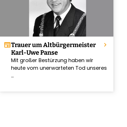
newspaper
Trauer um Altbürgermeister
chevron_right
Karl-Uwe Panse
Mit großer Bestürzung haben wir
chevron_right
heute vom unerwarteten Tod unseres
…