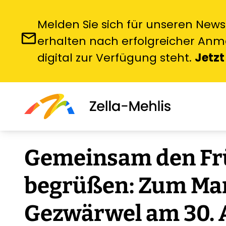
Melden Sie sich für unseren News
email
erhalten nach erfolgreicher Anme
digital zur Verfügung steht.
Jetzt
Veröffentlicht am 02.04.2026
Senioren
label
Gemeinsam den Fr
begrüßen: Zum Ma
Gezwärwel am 30. 